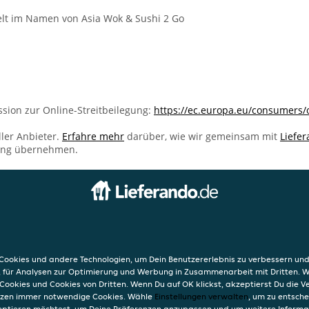
t im Namen von Asia Wok & Sushi 2 Go
sion zur Online-Streitbeilegung:
https://ec.europa.eu/consumers/
ller Anbieter.
Erfahre mehr
darüber, wie wir gemeinsam mit
Liefe
ung übernehmen.
INFO
i 2 Go
AGB
95a
Datensc
ookies und andere Technologien, um Dein Benutzererlebnis zu verbessern und
Verwend
, für Analysen zur Optimierung und Werbung in Zusammenarbeit mit Dritten. 
Impres
Cookies und Cookies von Dritten. Wenn Du auf OK klickst, akzeptierst Du die 
etzen immer notwendige Cookies. Wähle
Einstellungen verwalten
, um zu entsch
eptieren möchtest, um Deine Präferenzen anzupassen und um weitere Informa