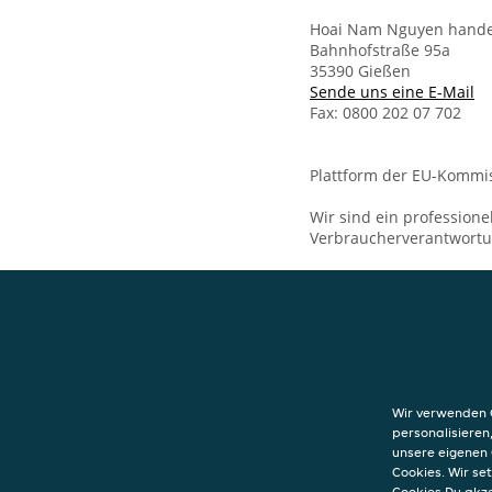
Hoai Nam Nguyen handel
Bahnhofstraße 95a
35390 Gießen
Sende uns eine E-Mail
Fax: 0800 202 07 702
Plattform der EU-Kommis
Wir sind ein professione
Verbraucherverantwort
KONTAKT
Asia Wok & Sush
Bahnhofstraße 
Wir verwenden C
35390
Gießen
personalisieren
unsere eigenen 
Cookies. Wir s
Cookies Du akz